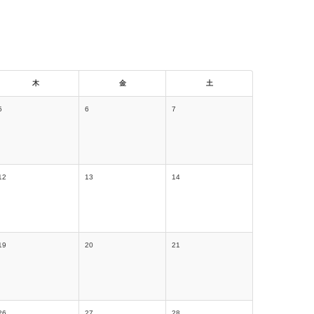
木
金
土
5
6
7
12
13
14
19
20
21
26
27
28