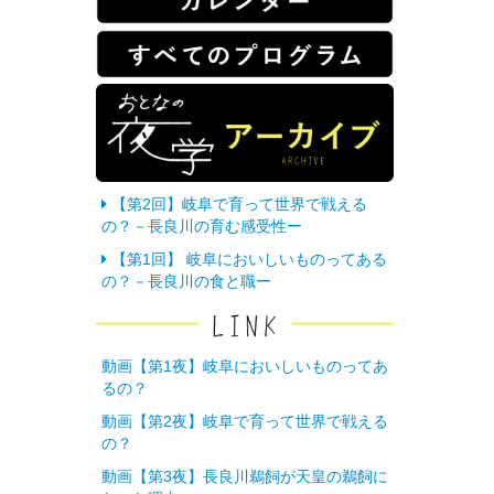
【第2回】岐阜で育って世界で戦える
の？－長良川の育む感受性ー
【第1回】 岐阜においしいものってある
の？－長良川の食と職ー
動画【第1夜】岐阜においしいものってあ
るの？
動画【第2夜】岐阜で育って世界で戦える
の？
動画【第3夜】長良川鵜飼が天皇の鵜飼に