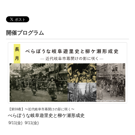
開催プログラム
1
【第59夜】〜近代岐阜市幕開けの影に咲く〜
べらぼうな岐阜遊里史と柳ケ瀬形成史
9/11(金)
9/11(金)