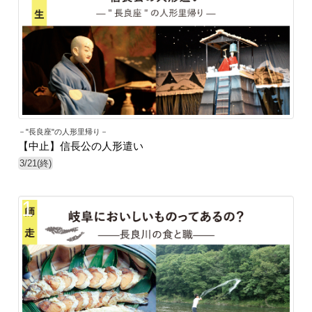
－"長良座"の人形里帰り－
【中止】信長公の人形遣い
3/21(終)
1