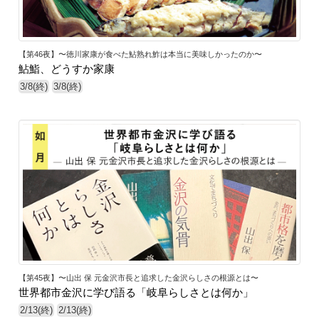
【第46夜】〜徳川家康が食べた鮎熟れ鮓は本当に美味しかったのか〜
鮎鮨、どうすか家康
3/8(終)
3/8(終)
【第45夜】〜山出 保 元金沢市長と追求した金沢らしさの根源とは〜
世界都市金沢に学び語る「岐阜らしさとは何か」
2/13(終)
2/13(終)