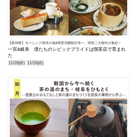
【第48夜】モーニング発祥の地&喫茶消費額日本一、喫茶二大都市が集結！
一宮&岐阜 僕たちのシビックプライドは喫茶店で育まれ
た
11/29(終)
11/29(終)