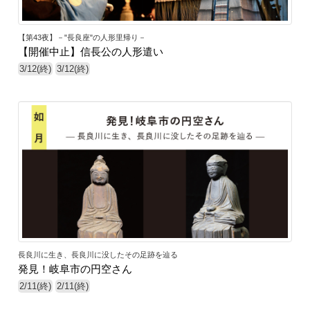
【第43夜】－"長良座"の人形里帰り－
【開催中止】信長公の人形遣い
3/12(終)
3/12(終)
長良川に生き、長良川に没したその足跡を辿る
発見！岐阜市の円空さん
2/11(終)
2/11(終)