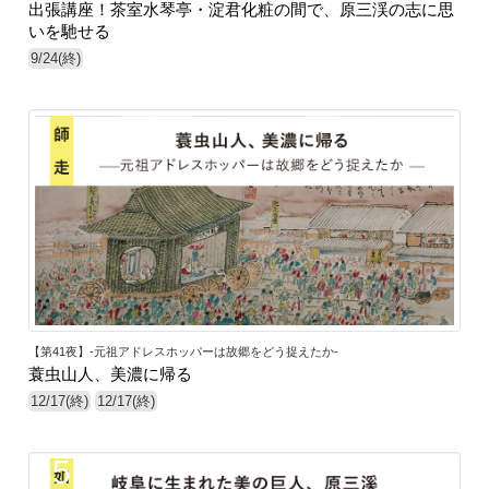
出張講座！茶室水琴亭・淀君化粧の間で、原三渓の志に思
いを馳せる
9/24(終)
【第41夜】-元祖アドレスホッパーは故郷をどう捉えたか-
蓑虫山人、美濃に帰る
12/17(終)
12/17(終)
35