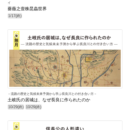
イ
薔薇之壹株昆蟲世界
1/17(終)
36
－流路の歴史と気候未来予測から学ぶ長良川との付き合い方－
土岐氏の居城は、なぜ長良に作られたのか
10/29(終)
10/29(終)
36