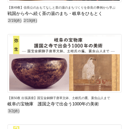
【第49夜】信長公のおもてなしと茶の湯のまちづくりを奈良の事例から学ぶ
戦国から今へ続く茶の湯のまち・岐阜をひもとく
2/19(終)
2/19(終)
【第50夜 出張講座】国宝金銅獅子唐草文鉢、土岐氏の鷹、蓑虫山人まで
岐阜の宝物庫 護国之寺で出会う1000年の美術
3/2(終)