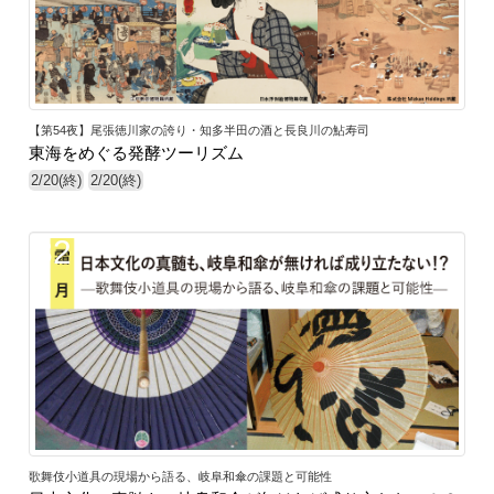
【第54夜】尾張徳川家の誇り・知多半田の酒と長良川の鮎寿司
東海をめぐる発酵ツーリズム
2/20(終)
2/20(終)
32
歌舞伎小道具の現場から語る、岐阜和傘の課題と可能性