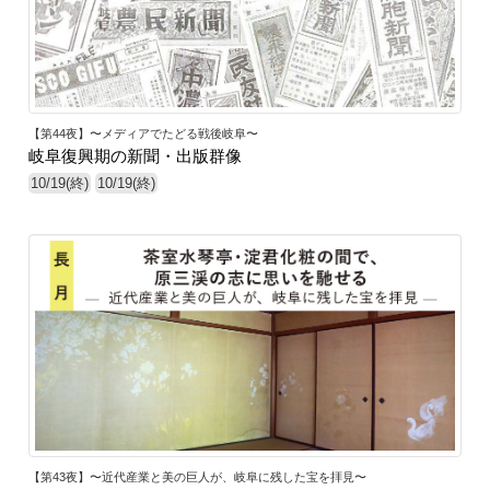
【第44夜】〜メディアでたどる戦後岐阜〜
岐阜復興期の新聞・出版群像
10/19(終)
10/19(終)
【第43夜】〜近代産業と美の巨人が、岐阜に残した宝を拝見〜