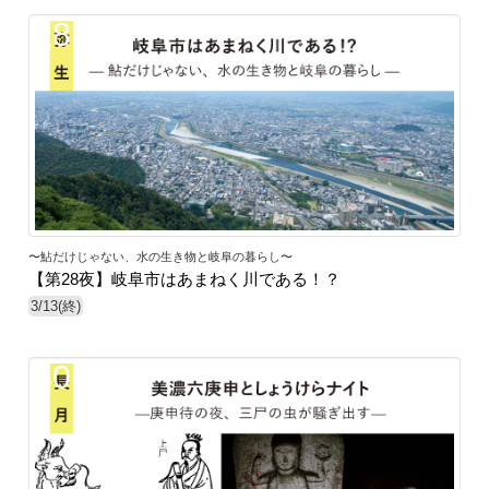
28
〜鮎だけじゃない、水の生き物と岐阜の暮らし〜
【第28夜】岐阜市はあまねく川である！？
3/13(終)
30