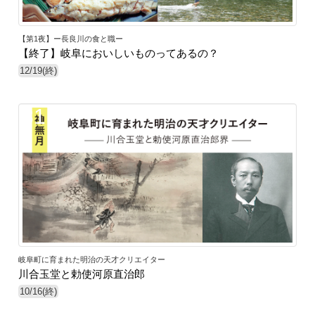
【第1夜】ー長良川の食と職ー
【終了】岐阜においしいものってあるの？
12/19(終)
31
岐阜町に育まれた明治の天才クリエイター
川合玉堂と勅使河原直治郎
10/16(終)