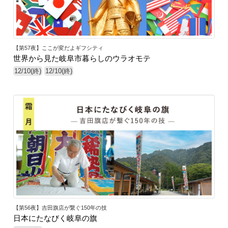
【第57夜】ここが変だよギフシティ
世界から見た岐阜市暮らしのウラオモテ
12/10(終)
12/10(終)
【第56夜】吉田旗店が繋ぐ150年の技
日本にたなびく岐阜の旗