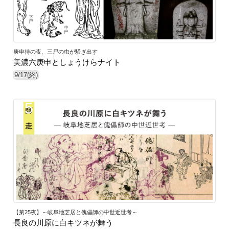
庚申待の夜、三尸の虫が騒ぎ出す
美濃六庚申としょうけらナイト
9/17(終)
25
【第25夜】～岐阜地芝居と傀儡師の中世近世考～
長良の川原に白キツネが舞う