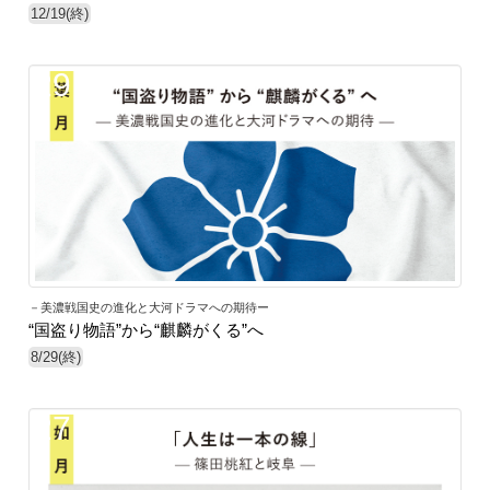
12/19(終)
29
－美濃戦国史の進化と大河ドラマへの期待ー
“国盗り物語”から“麒麟がくる”へ
8/29(終)
27