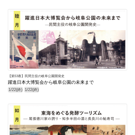
【第53夜】民間主役の岐阜公園開発史
躍進日本大博覧会から岐阜公園の未来まで
1/22(終)
1/22(終)