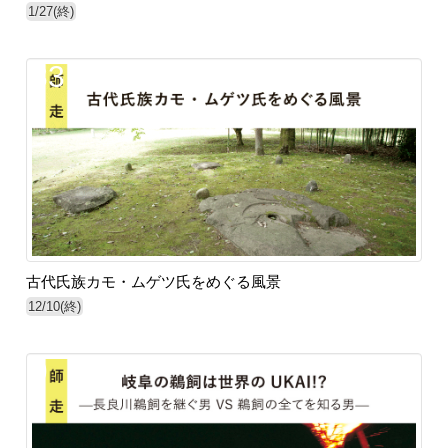
1/27(終)
33
古代氏族カモ・ムゲツ氏をめぐる風景
12/10(終)
9