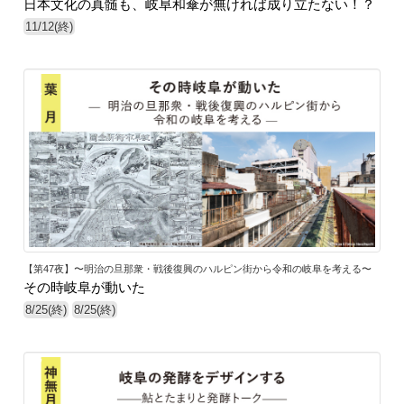
日本文化の真髄も、岐阜和傘が無ければ成り立たない！？
11/12(終)
1
【第47夜】〜明治の旦那衆・戦後復興のハルピン街から令和の岐阜を考える〜
その時岐阜が動いた
8/25(終)
8/25(終)
7