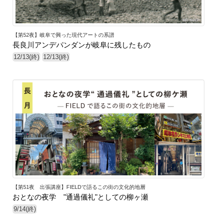
【第52夜】岐阜で興った現代アートの系譜
長良川アンデパンダンが岐阜に残したもの
12/13(終)
12/13(終)
【第51夜 出張講座】FIELDで語るこの街の文化的地層
おとなの夜学 "通過儀礼"としての柳ヶ瀬
9/14(終)