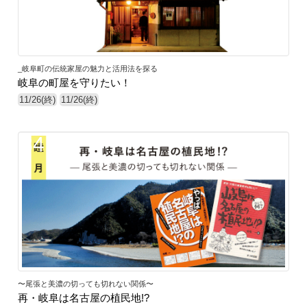
_岐阜町の伝統家屋の魅力と活用法を探る
岐阜の町屋を守りたい！
11/26(終)
11/26(終)
34
〜尾張と美濃の切っても切れない関係〜
再・岐阜は名古屋の植民地!?