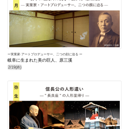
ー実業家·アートプロデューサー、二つの顔に迫る ー
岐阜に生まれた美の巨人、原三溪
2/19(終)