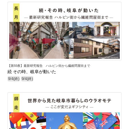
【第55夜】最新研究報告 ハルピン街から繊維問屋街まで
続 その時、岐阜が動いた
9/4(終)
9/4(終)