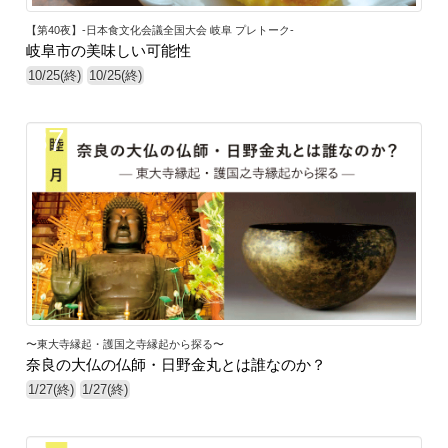
【第40夜】-日本食文化会議全国大会 岐阜 プレトーク-
岐阜市の美味しい可能性
10/25(終)
10/25(終)
37
〜東大寺縁起・護国之寺縁起から探る〜
奈良の大仏の仏師・日野金丸とは誰なのか？
1/27(終)
1/27(終)