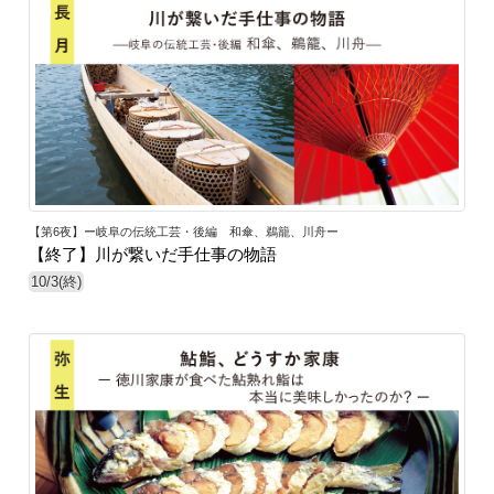
6
【第6夜】ー岐阜の伝統工芸・後編 和傘、鵜籠、川舟ー
【終了】川が繋いだ手仕事の物語
10/3(終)