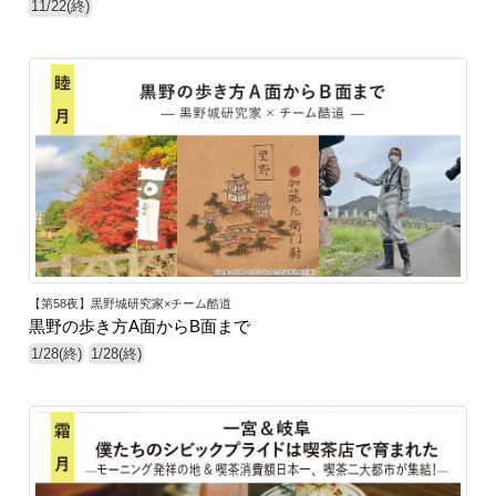
11/22(終)
【第58夜】黒野城研究家×チーム酷道
黒野の歩き方A面からB面まで
1/28(終)
1/28(終)
1