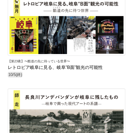
23
【第23夜】〜酷道の先に待っている世界〜
レトロピア岐阜に見る、岐阜"B面"観光の可能性
10/5(終)