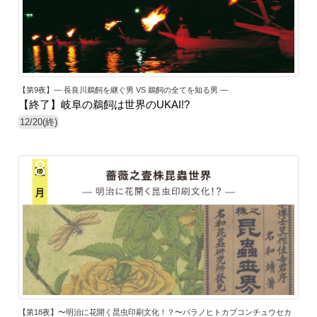
【第9夜】— 長良川鵜飼を継ぐ男 VS 鵜飼の全てを知る男 —
【終了】岐阜の鵜飼は世界のUKAI!?
12/20(終)
18
【第18夜】〜明治に花開く昆虫印刷文化！？〜バラノヒトカブコンチュウセカ