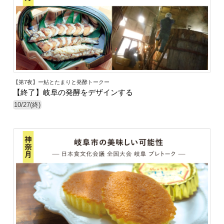
【第7夜】ー鮎とたまりと発酵トークー
【終了】岐阜の発酵をデザインする
10/27(終)