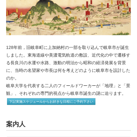
128年前，旧岐阜町に上加納村の一部を取り込んで岐阜市が誕生
しました。東海道線や美濃電気軌道の敷設、近代化の中で遷移す
る長良川の水運や水路、激動の明治から昭和の経済発展を背景
に、当時の名望家や市長は何を考えどのように岐阜市を設計した
のか。
岐阜大学を代表する二人のフィールドワーカーが「地理」と「景
観」、それぞれの専門的視点から岐阜市誕生の謎に迫ります。
下記実施スケジュールからお好きな日程にご予約下さい
案内人