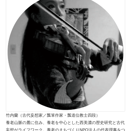
竹内蘭（古代妄想家／瓢箪作家・瓢道位教士四段）
養老山脈の麓に住み、養老を中心とした西美濃の歴史研究と古代
妄想がライフワーク。養老のまちづくりNPO法人の代表理事をつ