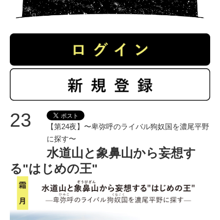
23
【第24夜】〜卑弥呼のライバル狗奴国を濃尾平野
に探す〜
水道山と象鼻山から妄想す
る"はじめの王"