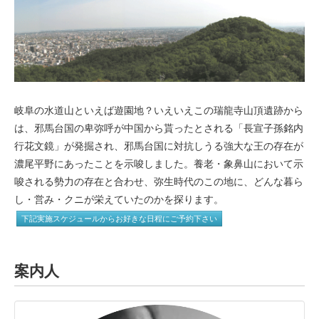
岐阜の水道山といえば遊園地？いえいえこの瑞龍寺山頂遺跡から
は、邪馬台国の卑弥呼が中国から貰ったとされる「長宣子孫銘内
行花文鏡」が発掘され、邪馬台国に対抗しうる強大な王の存在が
濃尾平野にあったことを示唆しました。養老・象鼻山において示
唆される勢力の存在と合わせ、弥生時代のこの地に、どんな暮ら
し・営み・クニが栄えていたのかを探ります。
下記実施スケジュールからお好きな日程にご予約下さい
案内人