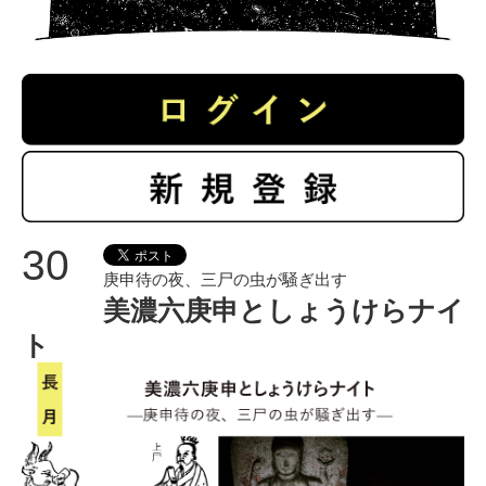
30
庚申待の夜、三尸の虫が騒ぎ出す
美濃六庚申としょうけらナイ
ト