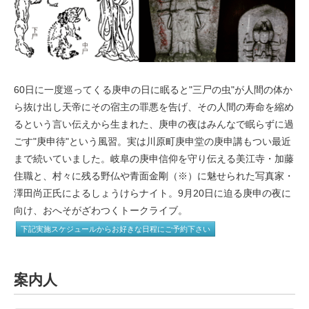
60日に一度巡ってくる庚申の日に眠ると"三尸の虫"が人間の体か
ら抜け出し天帝にその宿主の罪悪を告げ、その人間の寿命を縮め
るという言い伝えから生まれた、庚申の夜はみんなで眠らずに過
ごす"庚申待"という風習。実は川原町庚申堂の庚申講もつい最近
まで続いていました。岐阜の庚申信仰を守り伝える美江寺・加藤
住職と、村々に残る野仏や青面金剛（※）に魅せられた写真家・
澤田尚正氏によるしょうけらナイト。9月20日に迫る庚申の夜に
向け、おへそがざわつくトークライブ。
下記実施スケジュールからお好きな日程にご予約下さい
案内人