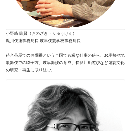
小野崎 隆賢（おのざき・りゅうけん）
鳳川伎連事務局長 岐阜伎芸学校事務局長
待合茶屋でのお燗番という全国でも稀な仕事の傍ら、お座敷や地
歌舞伎での囃子方、岐阜舞妓の育成、長良川船遊びなど遊宴文化
の研究・再生に取り組む。