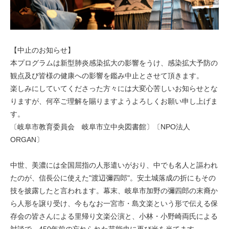
【中止のお知らせ】
本プログラムは新型肺炎感染拡大の影響をうけ、感染拡大予防の
観点及び皆様の健康への影響を鑑み中止とさせて頂きます。
楽しみにしていてくださった方々には大変心苦しいお知らせとな
りますが、何卒ご理解を賜りますようよろしくお願い申し上げま
す。
〔岐阜市教育委員会 岐阜市立中央図書館〕〔NPO法人
ORGAN〕
中世、美濃には全国屈指の人形遣いがおり、中でも名人と謳われ
たのが、信長公に使えた"渡辺彌四郎"。安土城落成の折にもその
技を披露したと言われます。幕末、岐阜市加野の彌四郎の末裔か
ら人形を譲り受け、今もなお一宮市・島文楽という形で伝える保
存会の皆さんによる里帰り文楽公演と、小林・小野崎両氏による
対談で、450年前の忘れられた芸能史に再び光を当てます。