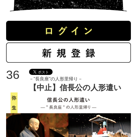
36
－"長良座"の人形里帰り－
【中止】信長公の人形遣い