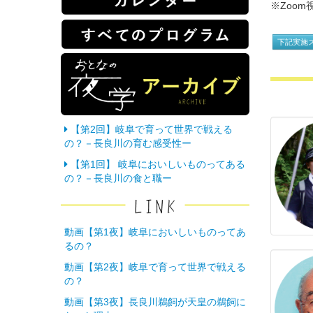
※ Zo
下記実施
【第2回】岐阜で育って世界で戦える
の？－長良川の育む感受性ー
【第1回】 岐阜においしいものってある
の？－長良川の食と職ー
動画【第1夜】岐阜においしいものってあ
るの？
動画【第2夜】岐阜で育って世界で戦える
の？
動画【第3夜】長良川鵜飼が天皇の鵜飼に