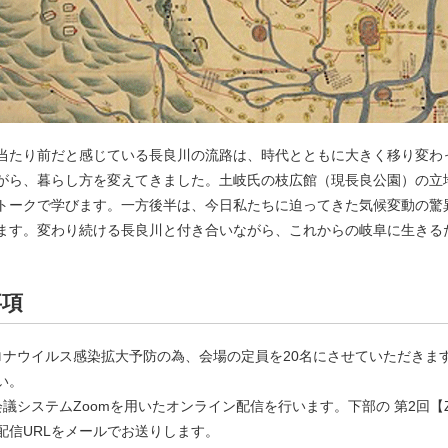
当たり前だと感じている長良川の流路は、時代とともに大きく移り変わ
がら、暮らし方を変えてきました。土岐氏の枝広館（現長良公園）の立
トークで学びます。一方後半は、今日私たちに迫ってきた気候変動の驚
ます。変わり続ける長良川と付き合いながら、これからの岐阜に生きる
事項
ロナウイルス感染拡大予防の為、会場の定員を20名にさせていただきます
い。
会議システムZoomを用いたオンライン配信を行います。下部の 第2回 【Z
配信URLをメールでお送りします。