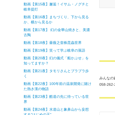
動画【第15夜】邂逅！イサム・ノグチと
岐阜提灯
動画【第16夜】まちづくり、下から見る
か、横から見るか
動画【第17夜】 幻の金華山焼きと、美濃
古陶
動画【第18夜】薔薇之壹株昆蟲世界
動画【第19夜】笑って学ぶ岐阜の落語
動画【第20夜】幻の儀式「船かぶせ」を
知ってますか？
動画【第21夜】タモリさんとブラブラ歩
く
みんなの
動画【第22夜】100年前の温泉開発に賭け
058-262-
た熱き漢の物語
動画【第23夜】酷道の先に待っている世
界
動画【第24夜】水道山と象鼻山から妄想
する"はじめの王"