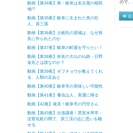
ので、
動画【第34夜】再・岐阜は名古屋の植民
地!?
会
動画【第35夜】岐阜に生まれた美の巨
人、原三溪
動画【第36夜】土岐氏の居城は、なぜ長
良に作られたのか
動画【第37夜】岐阜の町屋を守りたい！
動画【第38夜】奈良の大仏の仏師・日野
金丸とは誰なのか？
動画【第39夜】ギフチョウが教えてくれ
る、人類の足あと
動画【第40夜】岐阜市の美味しい可能性
動画【第41夜】養虫山人、美濃に帰る
動画【42夜】発見！岐阜市の円空さん
動画【第43夜】出張講座！茶室水琴亭・
淀君化粧の間で、原三渓の志に思いを馳
せる