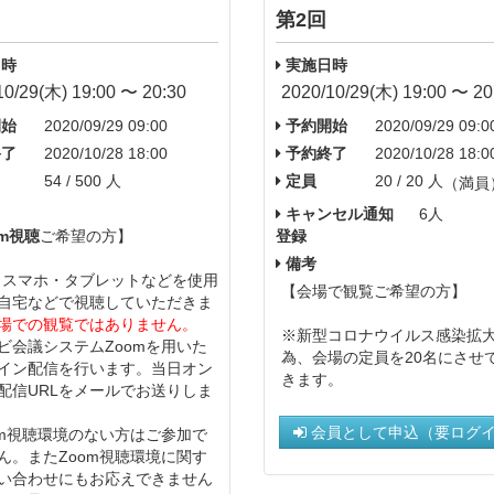
第2回
時
実施日時
10/29(木) 19:00 〜 20:30
2020/10/29(木) 19:00 〜 20
始
2020/09/29 09:00
予約開始
2020/09/29 09:0
了
2020/10/28 18:00
予約終了
2020/10/28 18:0
54 / 500 人
定員
20 / 20 人
（満員
キャンセル通知
6人
om視聴
ご希望の方】
登録
備考
・スマホ・タブレットなどを使用
【会場で観覧ご希望の方】
自宅などで視聴していただきま
場での観覧ではありません。
※新型コロナウイルス感染拡
ビ会議システムZoomを用いた
為、会場の定員を20名にさせ
イン配信を行います。当日オン
きます。
配信URLをメールでお送りしま
会員として申込（要ログ
oom視聴環境のない方はご参加で
ん。またZoom視聴環境に関す
い合わせにもお応えできません