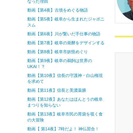
なった理由
動画【第4夜】古墳をめぐる物語
動画【第5夜】岐阜から生まれたジャポニ
スム
動画【第6夜】川が繋いだ手仕事の物語
動画【第7夜】岐阜の発酵をデザインする
動画【第8夜】岐阜市妖怪めぐり
動画【第9夜】岐阜の鵜飼は世界の
UKAI！？
動画【第10夜】信長の守護神・白山権現
を求めて
動画【第11夜】信長と美濃薬膳
動画【第12夜】あなたはほんとうの岐阜
まつりを知らない
動画【第13夜】岐阜市民の胃袋を覗く食
の大冒険
動画【 第14夜】7時だよ！ 神仏習合！