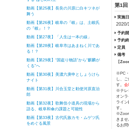
第1回
動画【第25夜】長良の川原に白キツネが
舞う
実施日
動画【第26夜】岐阜の『岐』は、土岐氏
2020/
の『岐』！？
予約開
動画【第27夜】「人生は一本の線」
予約終
動画【第28夜】岐阜市はあまねく川であ
定員
る！？
備考
動画【第29夜】“国盗り物語”から“麒麟が
【
Zo
くる”へ
※PC
動画【第30夜】美濃六庚申としょうけら
し、ご
ナイト
す。
会
動画【第31夜】川合玉堂と勅使河原直治
※テレ
郎
オンラ
ライン
動画【第32夜】歌舞伎小道具の現場から
す。
語る、岐阜和傘の課題と可能性
※ Z
動画【第33夜】古代氏族カモ・ムゲツ氏
きませ
をめぐる風景
るお問