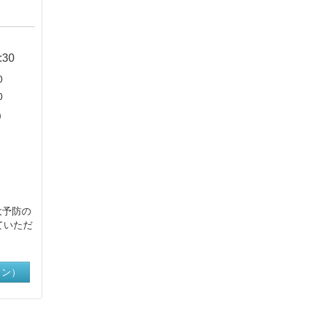
:30
0
0
）
大予防の
ていただ
イン）