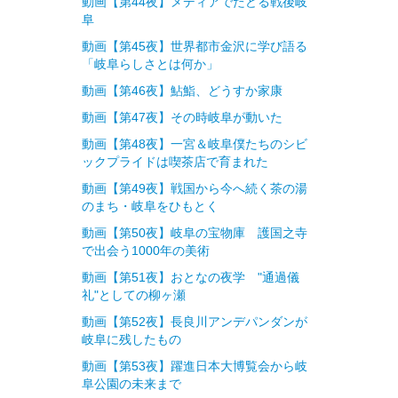
動画【第44夜】メディアでたどる戦後岐
阜
動画【第45夜】世界都市金沢に学び語る
「岐阜らしさとは何か」
動画【第46夜】鮎鮨、どうすか家康
動画【第47夜】その時岐阜が動いた
動画【第48夜】一宮＆岐阜僕たちのシビ
ックプライドは喫茶店で育まれた
動画【第49夜】戦国から今へ続く茶の湯
のまち・岐阜をひもとく
動画【第50夜】岐阜の宝物庫 護国之寺
で出会う1000年の美術
動画【第51夜】おとなの夜学 "通過儀
礼"としての柳ヶ瀬
動画【第52夜】長良川アンデパンダンが
岐阜に残したもの
動画【第53夜】躍進日本大博覧会から岐
阜公園の未来まで