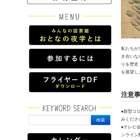
私たちが
き合いな
りを歴史
を展望し
注意
●新型コ
みくださ
●テレビ
ンライン