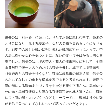
信長公は千利休を「茶頭」にとりたてお茶に親しむ中で、茶湯の
とりこになり「九十九髪茄子」などの名物を集めるようになりま
す。戦場での激しい戦いに明け暮れた戦国武将たちにとって、茶
の湯は穏やかな心を保つともに、互いの文化度をはかる大切な素
養でした。信長公は、堺の茶人・商人の津田宗及に対して、金華
山麓居館で彼一人のためだけの茶会を催し、城下では明智光秀、
羽柴秀吉との茶会を行うなど、茶湯は岐阜市の日本遺産「信長公
のおもてなし」の重要な構成要素であると考えられます。奈良で
茶の湯による観光まちづくりを手掛ける藤丸正明さん、織田信長
公の弟・織田有楽斎より連なる有楽流宗匠の林大道さんに、織田
信長・茶の湯・まちづくりなどをキーワードに、戦国より今に繋
がる信長公のおもてなしについて語っていただきます。