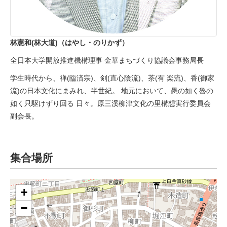
林憲和(林大道)（はやし・のりかず）
全日本大学開放推進機構理事 金華まちづくり協議会事務局長
学生時代から、禅(臨済宗)、剣(直心陰流)、茶(有 楽流)、香(御家
流)の日本文化にまみれ、半世紀。 地元において、愚の如く魯の
如く只駆けずり回る 日々。原三溪柳津文化の里構想実行委員会
副会長。
集合場所
+
−